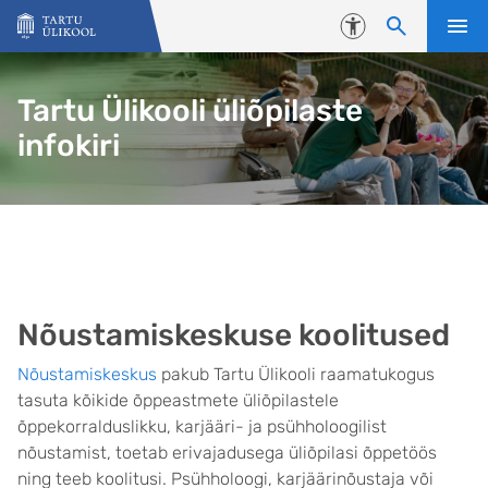
Liigu edasi põhisisu juurde
Juurdepääsetavus
Tartu Ülikooli üliõpilaste
infokiri
Nõustamiskeskuse koolitused
Nõustamiskeskus
pakub Tartu Ülikooli raamatukogus
tasuta kõikide õppeastmete üliõpilastele
õppekorralduslikku, karjääri- ja psühholoogilist
nõustamist, toetab erivajadusega üliõpilasi õppetöös
ning teeb koolitusi. Psühholoogi, karjäärinõustaja või