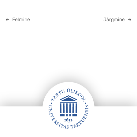
Eelmine
Järgmine
Jalus