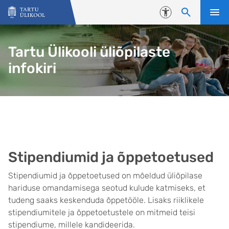
Liigu edasi põhisisu juurde
Juurdepääsetavus
Tartu Ülikooli üliõpilaste
infokiri
Stipendiumid ja õppetoetused
Stipendiumid ja õppetoetused on mõeldud üliõpilase
hariduse omandamisega seotud kulude katmiseks, et
tudeng saaks keskenduda õppetööle. Lisaks riiklikele
stipendiumitele ja õppetoetustele on mitmeid teisi
stipendiume, millele kandideerida.